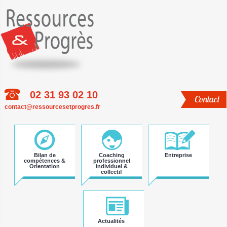
02 31 93 02 10
Contact
Aller
contact@ressourcesetprogres.fr
au
contenu
principal
Bilan de
Coaching
Entreprise
compétences &
professionnel
Orientation
individuel &
collectif
Actualités