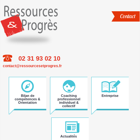
Contact
02 31 93 02 10
Aller
contact@ressourcesetprogres.fr
au
contenu
principal
Bilan de
Coaching
Entreprise
compétences &
professionnel
Orientation
individuel &
collectif
Actualités