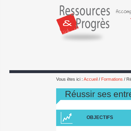
Aller
au
contenu
principal
Vous êtes ici :
Accueil
/
Formations
/
Ré
Réussir ses entr
OBJECTIFS