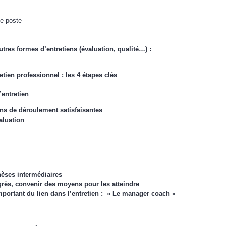
de poste
utres formes d’entretiens (évaluation, qualité…) :
tretien professionnel : les 4 étapes clés
’entretien
ons de déroulement satisfaisantes
aluation
hèses intermédiaires
ogrès, convenir des moyens pour les atteindre
mportant du lien dans l’entretien : » Le manager coach «