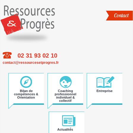
Contact
02 31 93 02 10
Aller
contact@ressourcesetprogres.fr
au
contenu
principal
Bilan de
Coaching
Entreprise
compétences &
professionnel
Orientation
individuel &
collectif
Actualités