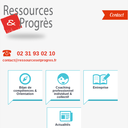
Contact
02 31 93 02 10
Aller
contact@ressourcesetprogres.fr
au
contenu
principal
Bilan de
Coaching
Entreprise
compétences &
professionnel
Orientation
individuel &
collectif
Actualités