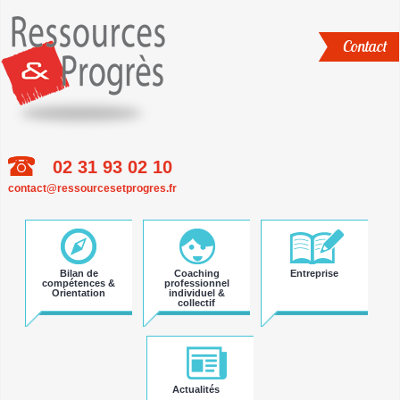
Contact
02 31 93 02 10
Aller
contact@ressourcesetprogres.fr
au
contenu
principal
Bilan de
Coaching
Entreprise
compétences &
professionnel
Orientation
individuel &
collectif
Actualités